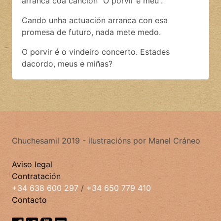
arranca coa canción “O porvir é meu”.
Cando unha actuación arranca con esa
promesa de futuro, nada mete medo.
O porvir é o vindeiro concerto. Estades
dacordo, meus e miñas?
Chuchesamil 2019 - ilustracións por Manel Cráneo
Aviso legal
Contratación
+34 638 600 297
/
+34 650 779 410
Contacto