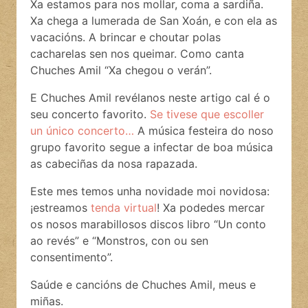
Xa estamos para nos mollar, coma a sardiña.
Xa chega a lumerada de San Xoán, e con ela as
vacacións. A brincar e choutar polas
cacharelas sen nos queimar. Como canta
Chuches Amil “Xa chegou o verán”.
E Chuches Amil revélanos neste artigo cal é o
seu concerto favorito.
Se tivese que escoller
un único concerto…
A música festeira do noso
grupo favorito segue a infectar de boa música
as cabeciñas da nosa rapazada.
Este mes temos unha novidade moi novidosa:
¡estreamos
tenda virtual
! Xa podedes mercar
os nosos marabillosos discos libro “Un conto
ao revés” e “Monstros, con ou sen
consentimento”.
Saúde e cancións de Chuches Amil, meus e
miñas.