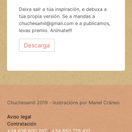
Deixa saír a túa inspiración, e debuxa a
túa propia versión. Se a mandas a
chuchesamil@gmail.com e a publicamos,
levas premio. Anímate!!!
Descarga
Chuchesamil 2019 - ilustracións por Manel Cráneo
Aviso legal
Contratación
+34 638 600 297
/
+34 650 779 410