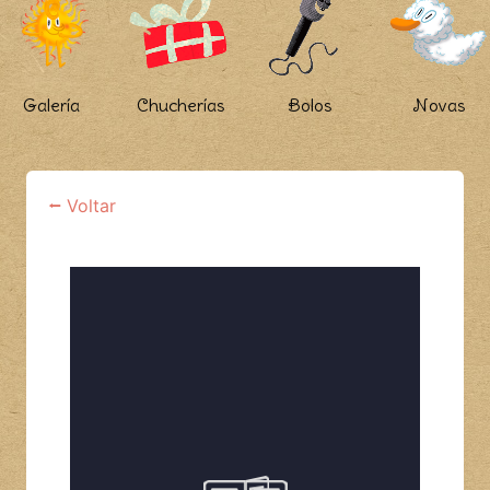
Galería
Chucherías
Bolos
Novas
⭠ Voltar