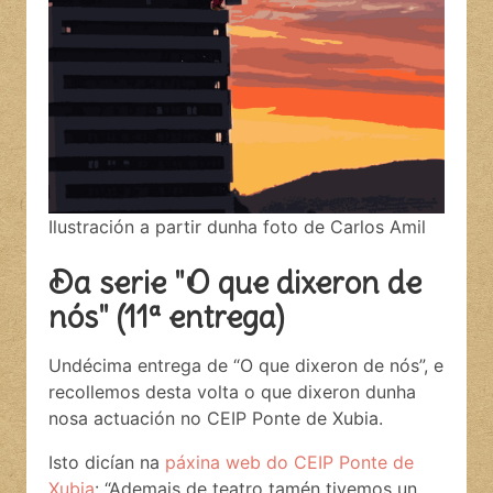
Ilustración a partir dunha foto de Carlos Amil
Da serie "O que dixeron de
nós" (11ª entrega)
Undécima entrega de “O que dixeron de nós”, e
recollemos desta volta o que dixeron dunha
nosa actuación no
CEIP
Ponte de Xubia.
Isto dicían na
páxina web do
CEIP
Ponte de
Xubia
: “Ademais de teatro tamén tivemos un