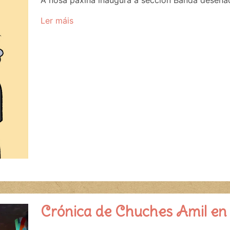
A nosa páxina inaugura a sección Banda deseña
Ler máis
Crónica de Chuches Amil e