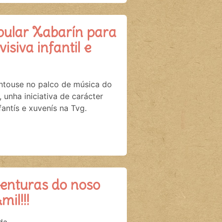
opular Xabarín para
siva infantil e
ntouse no palco de música do
unha iniciativa de carácter
antís e xuvenís na Tvg.
enturas do noso
il!!!