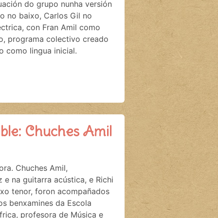
ación do grupo nunha versión
o no baixo, Carlos Gil no
léctrica, con Fran Amil como
go, programa colectivo creado
 como lingua inicial.
ible: Chuches Amil
ra. Chuches Amil,
e na guitarra acústica, e Richi
axo tenor, foron acompañados
olos benxamines da Escola
rica, profesora de Música e