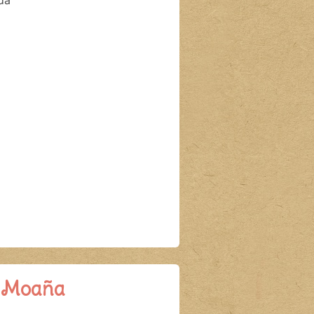
da
n Moaña