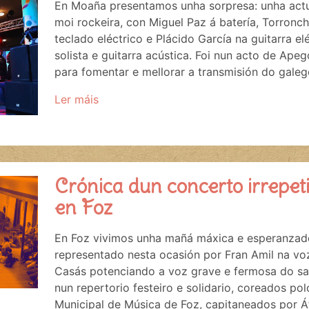
En Moaña presentamos unha sorpresa: unha actu
moi rockeira, con Miguel Paz á batería, Torronch
teclado eléctrico e Plácido García na guitarra e
solista e guitarra acústica. Foi nun acto de Ape
para fomentar e mellorar a transmisión do galego
Ler máis
Crónica dun concerto irrepet
en Foz
En Foz vivimos unha mañá máxica e esperanzado
representado nesta ocasión por Fran Amil na voz 
Casás potenciando a voz grave e fermosa do s
nun repertorio festeiro e solidario, coreados p
Municipal de Música de Foz, capitaneados por Áf