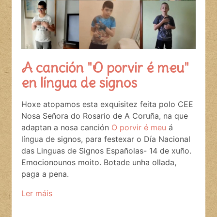
A canción "O porvir é meu"
en língua de signos
Hoxe atopamos esta exquisitez feita polo
CEE
Nosa Señora do Rosario de A Coruña, na que
adaptan a nosa canción
O porvir é meu
á
língua de signos, para festexar o Día Nacional
das Linguas de Signos Españolas- 14 de xuño.
Emocionounos moito. Botade unha ollada,
paga a pena.
Ler máis