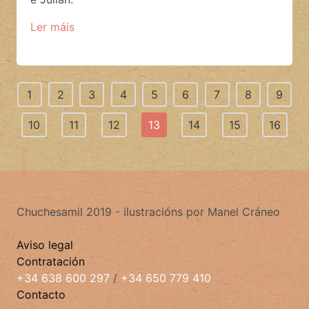
Ler máis
1
2
3
4
5
6
7
8
9
10
11
12
13
14
15
16
Chuchesamil 2019 - ilustracións por Manel Cráneo
Aviso legal
Contratación
+34 638 600 297
/
+34 650 779 410
Contacto