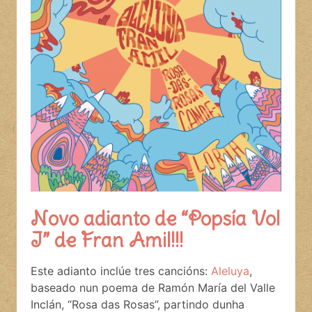
Novo adianto de “Popsía Vol
I” de Fran Amil!!!
Este adianto inclúe tres cancións:
Aleluya
,
baseado nun poema de Ramón María del Valle
Inclán, “Rosa das Rosas”, partindo dunha