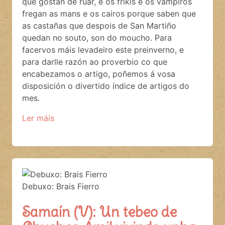
que gostan de ruar, e os frikis e os vampiros
fregan as mans e os cairos porque saben que
as castañas que despois de San Martiño
quedan no souto, son do moucho. Para
facervos máis levadeiro este preinverno, e
para darlle razón ao proverbio co que
encabezamos o artigo, poñemos á vosa
disposición o divertido índice de artigos do
mes.
Ler máis
Debuxo: Brais Fierro
Samaín (V): Un tebeo de